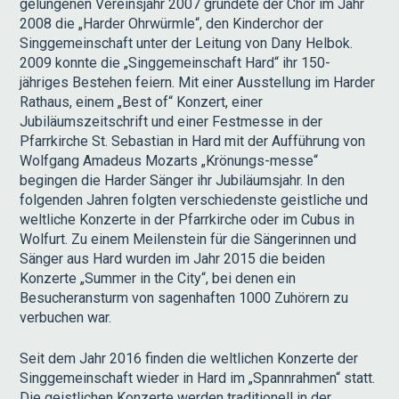
gelungenen Vereinsjahr 2007 gründete der Chor im Jahr
2008 die „Harder Ohrwürmle“, den Kinderchor der
Singgemeinschaft unter der Leitung von Dany Helbok.
2009 konnte die „Singgemeinschaft Hard“ ihr 150-
jähriges Bestehen feiern. Mit einer Ausstellung im Harder
Rathaus, einem „Best of“ Konzert, einer
Jubiläumszeitschrift und einer Festmesse in der
Pfarrkirche St. Sebastian in Hard mit der Aufführung von
Wolfgang Amadeus Mozarts „Krönungs-messe“
begingen die Harder Sänger ihr Jubiläumsjahr. In den
folgenden Jahren folgten verschiedenste geistliche und
weltliche Konzerte in der Pfarrkirche oder im Cubus in
Wolfurt. Zu einem Meilenstein für die Sängerinnen und
Sänger aus Hard wurden im Jahr 2015 die beiden
Konzerte „Summer in the City“, bei denen ein
Besucheransturm von sagenhaften 1000 Zuhörern zu
verbuchen war.
Seit dem Jahr 2016 finden die weltlichen Konzerte der
Singgemeinschaft wieder in Hard im „Spannrahmen“ statt.
Die geistlichen Konzerte werden traditionell in der